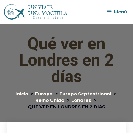
Menú
Qué ver en
Londres en 2
días
Inicio
Europa
Europa Septentrional
Reino Unido
Londres
QUÉ VER EN LONDRES EN 2 DÍAS